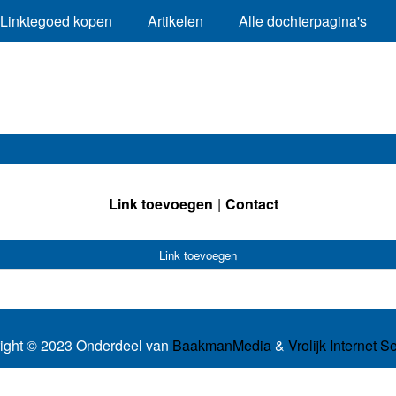
Linktegoed kopen
Artikelen
Alle dochterpagina's
Link toevoegen
Contact
Link toevoegen
ight © 2023 Onderdeel van
BaakmanMedia
&
Vrolijk Internet S